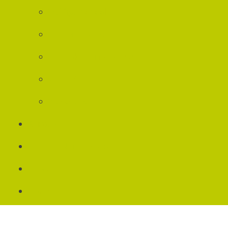
Veilige school
Passend onderwijs
Schooltijden & vakanties
MR & OR
Vacatures
Bijna 4
De school in het dorp
Opvang
Contact