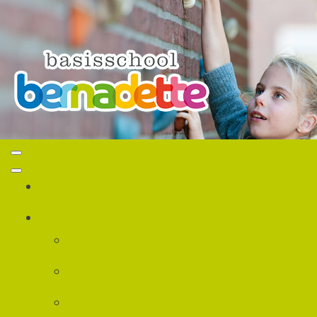
Home
Onze school
Missie & visie
Ons team
Ons onderwijs